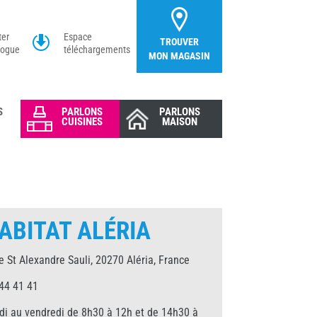
ter
Espace
TROUVER
logue
téléchargements
MON MAGASIN
S
PARLONS
PARLONS
CUISINES
MAISON
ABITAT ALÉRIA
 St Alexandre Sauli, 20270 Aléria, France
44 41 41
di au vendredi de 8h30 à 12h et de 14h30 à