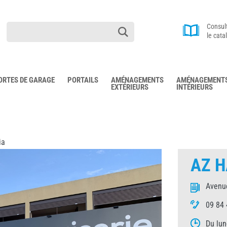
Consul
le cata
ORTES DE GARAGE
PORTAILS
AMÉNAGEMENTS
AMÉNAGEMENT
EXTÉRIEURS
INTÉRIEURS
ia
AZ H
Avenue
09 84 
Du lun