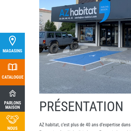
MAGASINS
MAGASINS
CATALOGUE
CATALOGUE
PRÉSENTATION
PARLONS
PARLONS
MAISON
MAISON
AZ habitat, c’est plus de 40 ans d’expertise dans
NOUS
NOUS