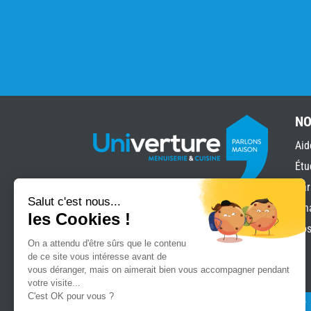
NO
Aid
Étu
Gar
Salut c'est nous...
Fin
les Cookies !
Pos
On a attendu d'être sûrs que le contenu
de ce site vous intéresse avant de
vous déranger, mais on aimerait bien vous accompagner pendant
«
» indique les champs nécessaires
*
votre visite...
C'est OK pour vous ?
Abonnez-