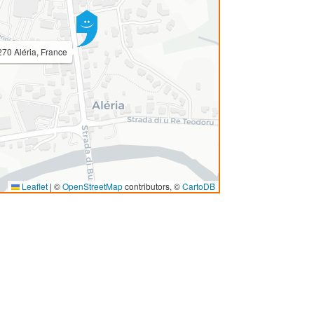
70 Aléria, France
Leaflet
|
©
OpenStreetMap
contributors, ©
CartoDB