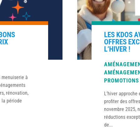
 BONS
LES KDOS A
RIX
OFFRES EX
L’HIVER !
AMÉNAGEMEN
AMÉNAGEMEN
s menuiserie à
PROMOTIONS
Aménagements
s, rénovation,
L’hiver approche 
 la période
profiter des offre
novembre 2025, n
réductions except
de...