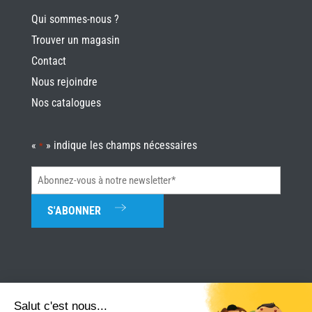
Qui sommes-nous ?
Trouver un magasin
Contact
Nous rejoindre
Nos catalogues
«
» indique les champs nécessaires
*
Abonnez-
vous
à
notre
newsletter*
*
Salut c'est nous...