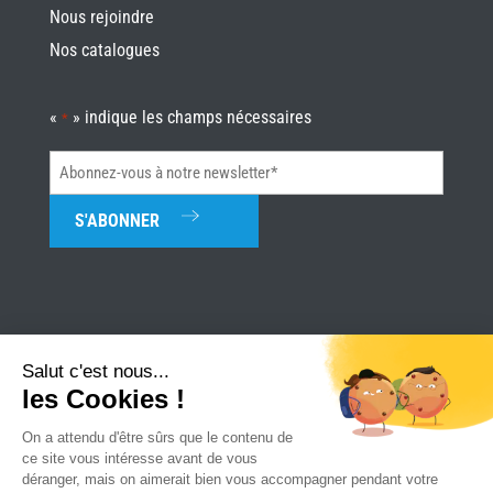
Nous rejoindre
Nos catalogues
«
» indique les champs nécessaires
*
Abonnez-
vous
à
notre
newsletter*
*
Salut c'est nous...
les Cookies !
Univerture
|
Mentions légales
|
Plan du site
|
Réalisation Attraptemps
On a attendu d'être sûrs que le contenu de
ce site vous intéresse avant de vous
déranger, mais on aimerait bien vous accompagner pendant votre