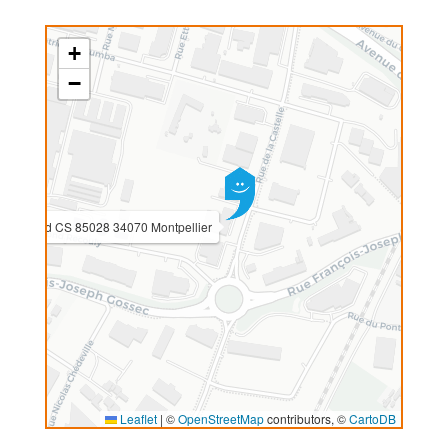
+
−
C Garosud CS 85028 34070 Montpellier
Leaflet
|
©
OpenStreetMap
contributors, ©
CartoDB