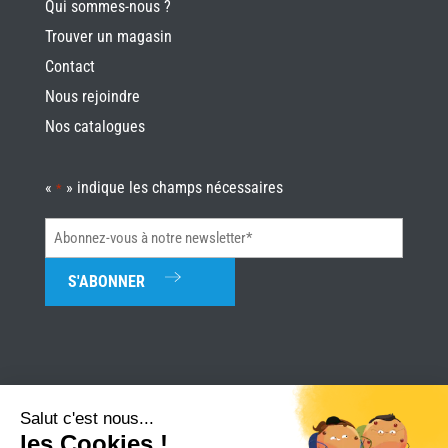
Qui sommes-nous ?
Trouver un magasin
Contact
Nous rejoindre
Nos catalogues
«
» indique les champs nécessaires
*
Abonnez-
vous
à
notre
newsletter*
*
Salut c'est nous...
les Cookies !