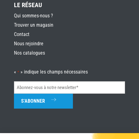
LE RÉSEAU
Qui sommes-nous ?
Trouver un magasin
Contact
Nous rejoindre
Nos catalogues
«
» indique les champs nécessaires
*
Abonnez-
vous
à
notre
newsletter*
*