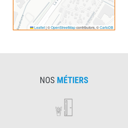
Leaflet
|
©
OpenStreetMap
contributors, ©
CartoDB
NOS
MÉTIERS