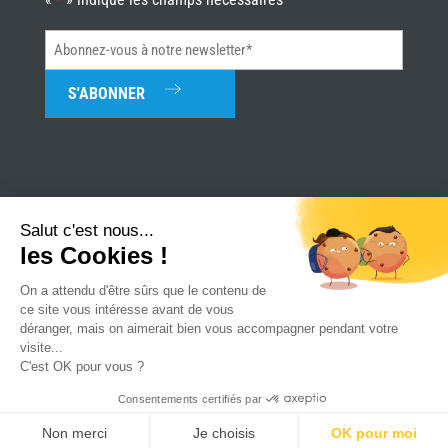
*
Abonnez-
vous
à
notre
newsletter*
*
Salut c'est nous...
les Cookies !
Univerture
|
Mentions légales
|
Plan du site
|
Réalisation Attraptemps
On a attendu d'être sûrs que le contenu de
ce site vous intéresse avant de vous
déranger, mais on aimerait bien vous accompagner pendant votre
visite...
C'est OK pour vous ?
Consentements certifiés par
PARLONS
TROUVER UN
CONSULTER LE
REJOIGNEZ
Non merci
Je choisis
OK pour moi
MAISON
MAGASIN
CATALOGUE
NOUS