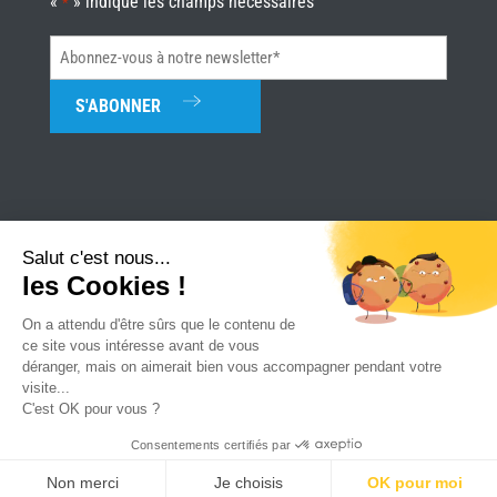
«
» indique les champs nécessaires
*
Abonnez-
vous
à
notre
newsletter*
*
Salut c'est nous...
les Cookies !
Univerture
|
Mentions légales
|
Plan du site
|
Réalisation Attraptemps
On a attendu d'être sûrs que le contenu de
ce site vous intéresse avant de vous
déranger, mais on aimerait bien vous accompagner pendant votre
visite...
C'est OK pour vous ?
Consentements certifiés par
PARLONS
TROUVER UN
CONSULTER LE
REJOIGNEZ
Non merci
Je choisis
OK pour moi
MAISON
MAGASIN
CATALOGUE
NOUS