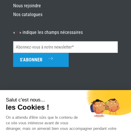
Nous rejoindre
Nos catalogues
«
» indique les champs nécessaires
*
Abonnez-
vous
à
notre
newsletter*
*
Salut c'est nous...
les Cookies !
Univerture
|
Mentions légales
|
Plan du site
|
Réalisation Attraptemps
On a attendu d'être sûrs que le contenu de
ce site vous intéresse avant de vous
déranger, mais on aimerait bien vous accompagner pendant votre