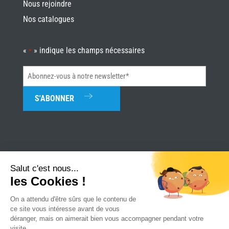
Nous rejoindre
Nos catalogues
«
» indique les champs nécessaires
*
Abonnez-
vous
à
notre
newsletter*
*
Salut c'est nous...
les Cookies !
Univerture
|
Mentions légales
|
Plan du site
|
Réalisation Attraptemps
On a attendu d'être sûrs que le contenu de
ce site vous intéresse avant de vous
déranger, mais on aimerait bien vous accompagner pendant votre
visite...