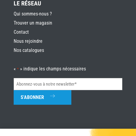
LE RÉSEAU
Qui sommes-nous ?
Trouver un magasin
Contact
Nous rejoindre
Nos catalogues
«
» indique les champs nécessaires
*
Abonnez-
vous
à
notre
newsletter*
*