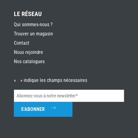
LE RÉSEAU
Qui sommes-nous ?
Trouver un magasin
Contact
Nous rejoindre
Nos catalogues
«
» indique les champs nécessaires
*
Abonnez-
vous
à
notre
newsletter*
*