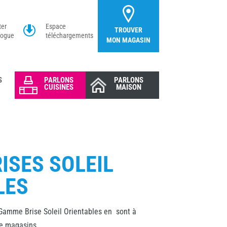
ter
Espace
TROUVER
logue
téléchargements
MON MAGASIN
S
PARLONS
PARLONS
CUISINES
MAISON
ISES SOLEIL
LES
 Gamme Brise Soleil Orientables en sont à
de magasins.