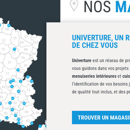
NOS
M
UNIVERTURE, UN R
DE CHEZ VOUS
Univerture
est un réseau de pro
vous guidons dans vos projets 
menuiseries intérieures
et
cui
l’identification de vos besoins 
de qualité tout inclus, et des p
TROUVER UN MAGASI