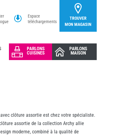
ter
Espace
TROUVER
logue
téléchargements
MON MAGASIN
S
PARLONS
PARLONS
CUISINES
MAISON
 avec clôture assortie est chez votre spécialiste.
lôture assortie de la collection Archy allie
design moderne, combiné à la qualité de