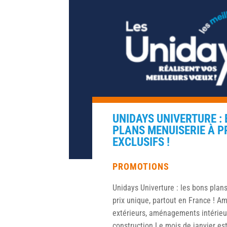
UNIDAYS UNIVERTURE :
PLANS MENUISERIE À P
EXCLUSIFS !
PROMOTIONS
Unidays Univerture : les bons plan
prix unique, partout en France ! 
extérieurs, aménagements intérieur
construction Le mois de janvier est