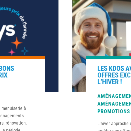
 BONS
LES KDOS A
RIX
OFFRES EX
L’HIVER !
AMÉNAGEMEN
AMÉNAGEMEN
s menuiserie à
PROMOTIONS
Aménagements
s, rénovation,
L’hiver approche 
 la période
profiter des offre