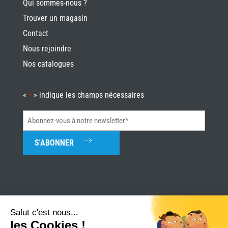
Qui sommes-nous ?
Trouver un magasin
Contact
Nous rejoindre
Nos catalogues
«
» indique les champs nécessaires
*
Abonnez-
vous
à
notre
newsletter*
*
Salut c'est nous...
les Cookies !