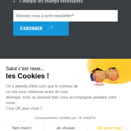
«
» indique les champs nécessaires
*
Abonnez-
vous
à
notre
newsletter*
*
Salut c'est nous...
les Cookies !
Univerture
|
Mentions légales
|
Plan du site
|
Réalisation Attraptemps
On a attendu d'être sûrs que le contenu de
ce site vous intéresse avant de vous
déranger, mais on aimerait bien vous accompagner pendant votre
visite...
C'est OK pour vous ?
Consentements certifiés par
PARLONS
TROUVER UN
CONSULTER LE
REJOIGNEZ
Non merci
Je choisis
OK pour moi
MAISON
MAGASIN
CATALOGUE
NOUS