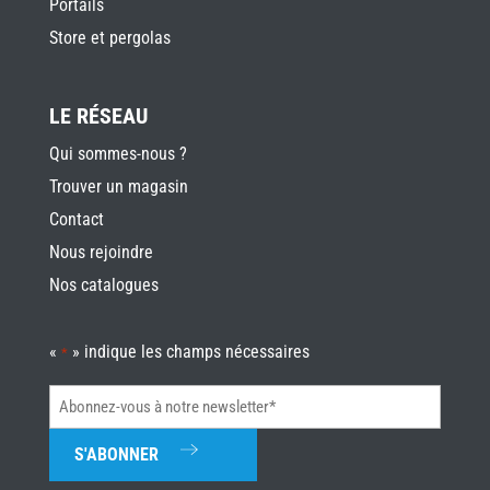
Portails
Store et pergolas
LE RÉSEAU
Qui sommes-nous ?
Trouver un magasin
Contact
Nous rejoindre
Nos catalogues
«
» indique les champs nécessaires
*
Abonnez-
vous
à
notre