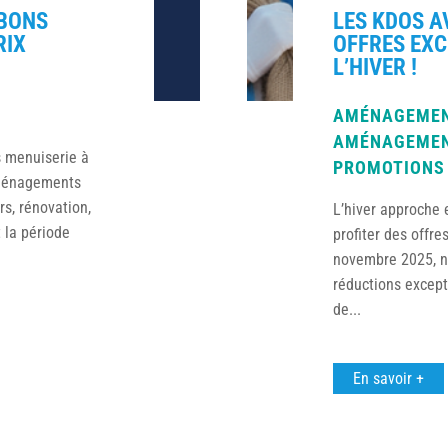
 BONS
LES KDOS A
RIX
OFFRES EX
L’HIVER !
AMÉNAGEMEN
AMÉNAGEMEN
s menuiserie à
PROMOTIONS
Aménagements
s, rénovation,
L’hiver approche 
 la période
profiter des offre
novembre 2025, n
réductions except
de...
En savoir +