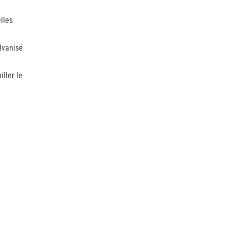
lles
alvanisé
ller le