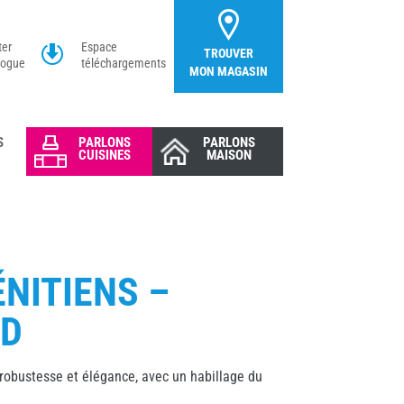
ter
Espace
TROUVER
logue
téléchargements
MON MAGASIN
S
PARLONS
PARLONS
CUISINES
MAISON
NITIENS –
OD
 robustesse et élégance, avec un habillage du