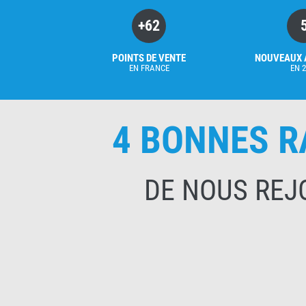
+62
POINTS DE VENTE
NOUVEAUX 
EN FRANCE
EN 
4 BONNES R
DE NOUS REJ