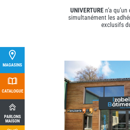
UNIVERTURE
n’a qu’un 
simultanément les adhére
exclusifs d
MAGASINS
MAGASINS
CATALOGUE
CATALOGUE
PARLONS
PARLONS
MAISON
MAISON