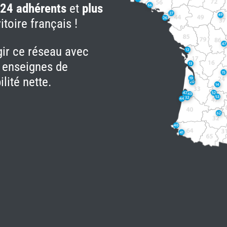
e
24 adhérents
et
plus
itoire français !
gir ce réseau avec
s enseignes de
lité nette.