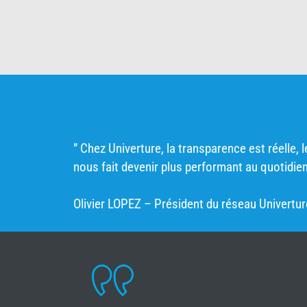
” Chez Univerture, la transparence est réelle,
nous fait devenir plus performant au quotidien
Olivier LOPEZ – Président du réseau Univertur