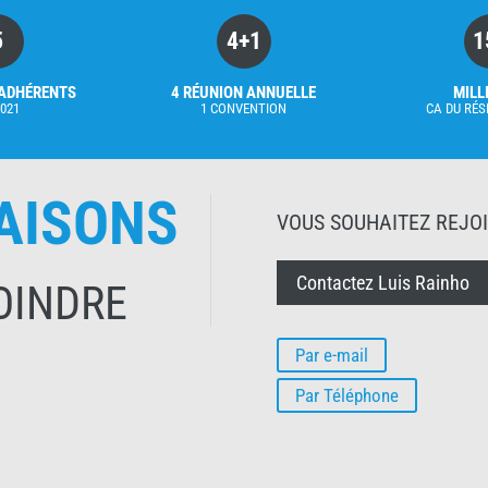
5
4+1
1
ADHÉRENTS
4 RÉUNION ANNUELLE
MILL
2021
1 CONVENTION
CA DU RÉS
AISONS
VOUS SOUHAITEZ REJO
Contactez Luis Rainho
OINDRE
Par e-mail
Par Téléphone