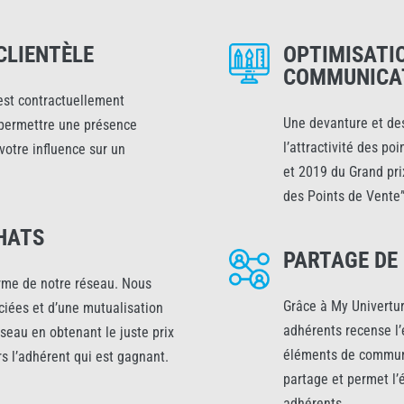
CLIENTÈLE
OPTIMISATIO
COMMUNICA
est contractuellement
Une devanture et de
 permettre une présence
l’attractivité des po
votre influence sur un
et 2019 du Grand pri
des Points de Vente”
HATS
PARTAGE DE
arme de notre réseau. Nous
Grâce à My Univertur
ciées et d’une mutualisation
adhérents recense l
éseau en obtenant le juste prix
éléments de communi
rs l’adhérent qui est gagnant.
partage et permet l
adhérents.