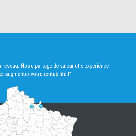
u réseau. Notre partage de valeur et d’expérience
t augmenter votre rentabilité !”