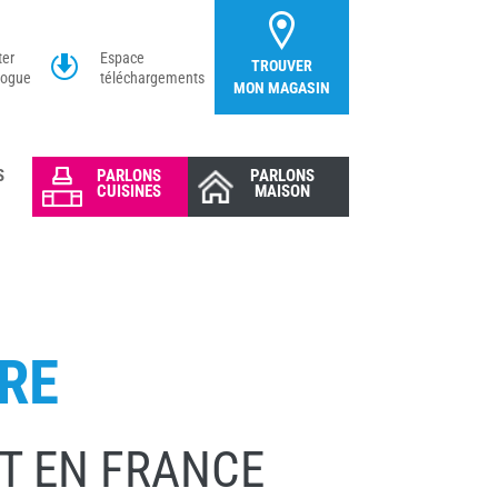
ter
Espace
TROUVER
logue
téléchargements
MON MAGASIN
S
PARLONS
PARLONS
CUISINES
MAISON
RE
UT EN FRANCE