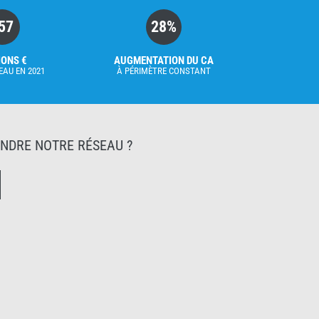
57
28%
IONS €
AUGMENTATION DU CA
EAU EN 2021
À PÉRIMÈTRE CONSTANT
INDRE NOTRE RÉSEAU ?