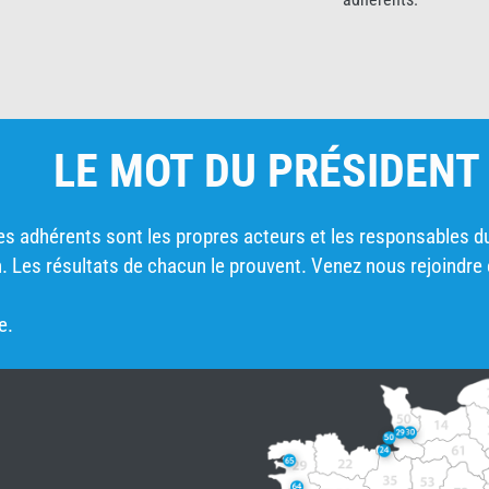
LE MOT DU PRÉSIDENT
 les adhérents sont les propres acteurs et les responsables d
. Les résultats de chacun le prouvent. Venez nous rejoindre e
e.