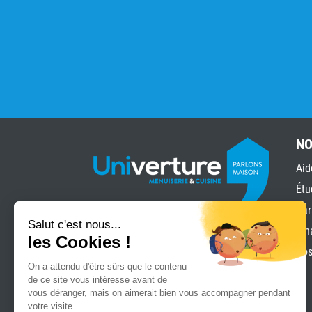
NO
Aid
Étu
Gar
Salut c'est nous...
Fin
les Cookies !
Pos
On a attendu d'être sûrs que le contenu
de ce site vous intéresse avant de
vous déranger, mais on aimerait bien vous accompagner pendant
«
» indique les champs nécessaires
*
votre visite...