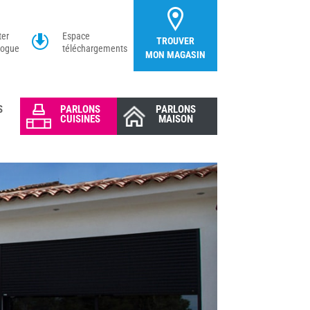
ter
Espace
TROUVER
logue
téléchargements
MON MAGASIN
S
PARLONS
PARLONS
CUISINES
MAISON