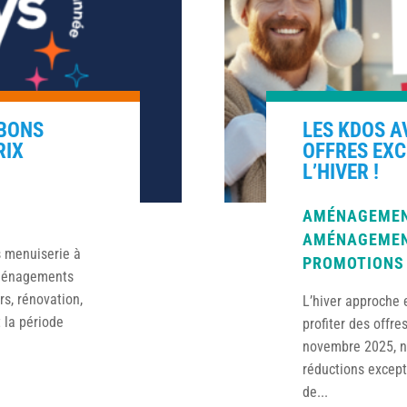
 BONS
LES KDOS A
RIX
OFFRES EX
L’HIVER !
AMÉNAGEMEN
AMÉNAGEMEN
s menuiserie à
PROMOTIONS
Aménagements
s, rénovation,
L’hiver approche 
 la période
profiter des offre
novembre 2025, n
réductions except
de...