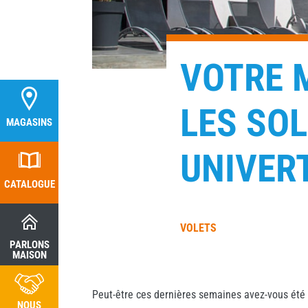
VOTRE 
LES SO
MAGASINS
MAGASINS
UNIVERT
CATALOGUE
CATALOGUE
VOLETS
PARLONS
PARLONS
MAISON
MAISON
Peut-être ces dernières semaines avez-vous été 
NOUS
NOUS