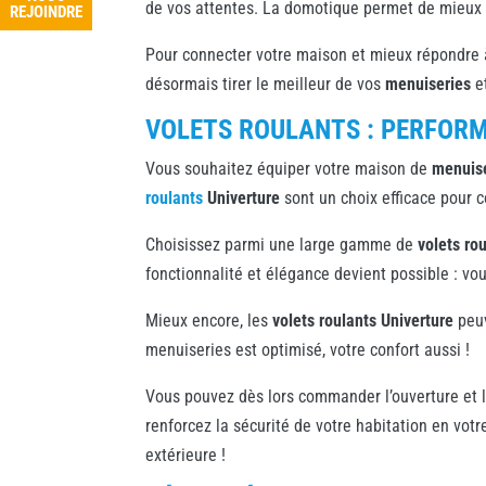
de vos attentes. La domotique permet de mieux g
REJOINDRE
REJOINDRE
Pour connecter votre maison et mieux répondre à
désormais tirer le meilleur de vos
menuiseries
e
VOLETS ROULANTS : PERFORM
Vous souhaitez équiper votre maison de
menuis
roulants
Univerture
sont un choix efficace pour c
Choisissez parmi une large gamme de
volets ro
fonctionnalité et élégance devient possible : v
Mieux encore, les
volets roulants Univerture
peuv
menuiseries est optimisé, votre confort aussi !
Vous pouvez dès lors commander l’ouverture et la 
renforcez la sécurité de votre habitation en vot
extérieure !